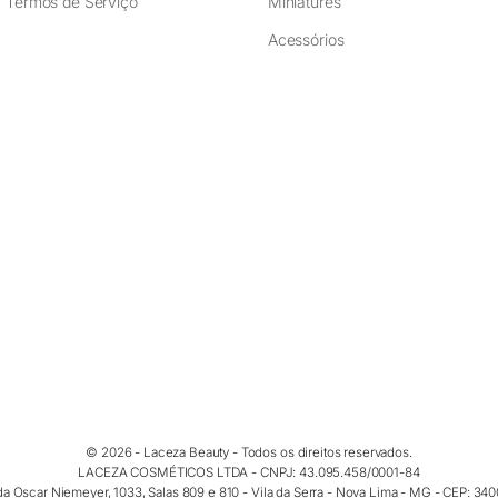
Termos de Serviço
Miniatures
Acessórios
© 2026 - Laceza Beauty - Todos os direitos reservados.
LACEZA COSMÉTICOS LTDA - CNPJ: 43.095.458/0001-84
a Oscar Niemeyer, 1033, Salas 809 e 810 - Vila da Serra - Nova Lima - MG - CEP: 34