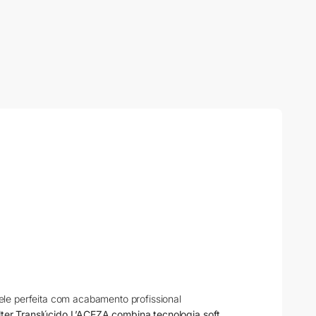
pele perfeita com acabamento profissional
ilter Translúcido L’ACEZA combina tecnologia soft