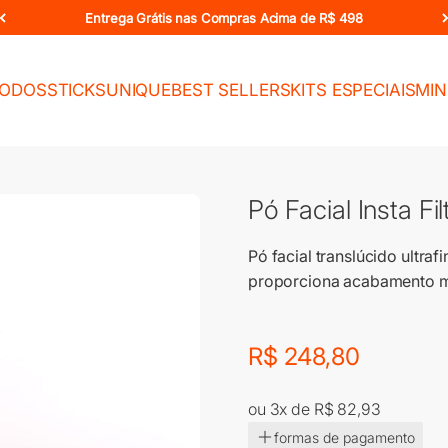
Entrega Grátis nas Compras Acima de R$ 498
TODOS
STICKS
UNIQUE
BEST SELLERS
KITS ESPECIAIS
MIN
Pó Facial Insta Fi
Pó facial translúcido ultra
proporciona acabamento ma
Preço promocional
Preço promocional
R$ 248,80
ou 3x de R$ 82,93
formas de pagamento