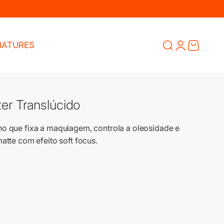
Abrir pesquisa
Abrir página de
Abrir carrin
IATURES
lter Translúcido
fino que fixa a maquiagem, controla a oleosidade e
tte com efeito soft focus.