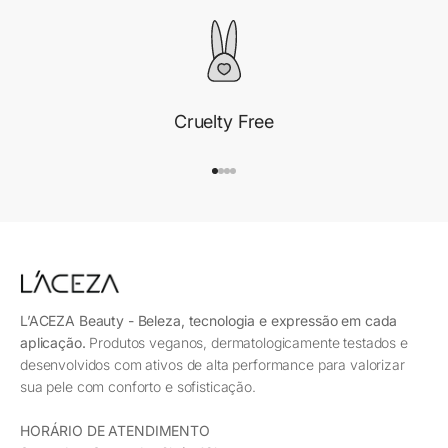
Cruelty Free
Ir para item 1
Ir para item 2
Ir para item 3
Ir para item 4
L’ACEZA Beauty - Beleza, tecnologia e expressão em cada
aplicação.
Produtos veganos, dermatologicamente testados e
desenvolvidos com ativos de alta performance para valorizar
sua pele com conforto e sofisticação.
HORÁRIO DE ATENDIMENTO