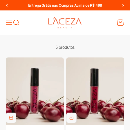
Pular para o conteúdo
Entrega Grátis nas Compras Acima de R$ 498
Laceza Beauty
Abrir pesquisa
Abrir c
Abrir menu de navegação
5 produtos