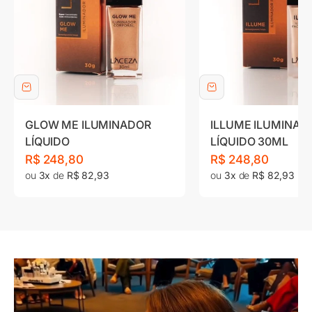
GLOW ME ILUMINADOR
ILLUME ILUMINAD
LÍQUIDO
LÍQUIDO 30ML
Preço promocional
Preço promociona
R$ 248,80
R$ 248,80
ou
3x
de
R$ 82,93
ou
3x
de
R$ 82,93