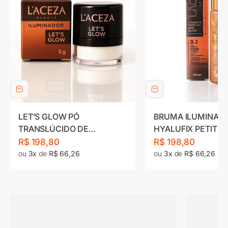
LET’S GLOW PÓ
BRUMA ILUMINAD
TRANSLÚCIDO DE
HYALUFIX PETIT F
ACABAMENTO
60ML
Preço promocional
Preço promociona
R$ 198,80
R$ 198,80
ou
3x
de
R$ 66,26
ou
3x
de
R$ 66,26
CORPO