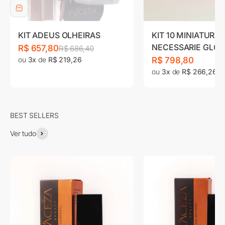
KIT ADEUS OLHEIRAS
KIT 10 MINIATURAS
NECESSARIE GLOW
Preço promocional
R$ 657,80
Preço normal
R$ 686,40
GO
Preço promociona
ou
3x
de
R$ 219,26
R$ 798,80
ou
3x
de
R$ 266,26
Ver tudo