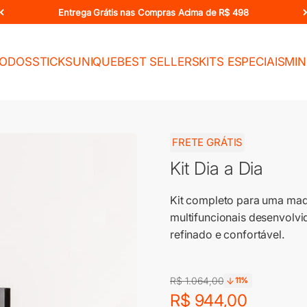
Entrega Grátis nas Compras Acima de R$ 498
TODOS
STICKS
UNIQUE
BEST SELLERS
KITS ESPECIAIS
MIN
FRETE GRÁTIS
Kit Dia a Dia
Kit completo para uma maq
multifuncionais desenvolvi
refinado e confortável.
Preço promocional
Preço normal
R$ 1.064,00
11%
Preço promocional
R$ 944,00