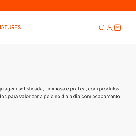
Abrir pesquisa
Abrir página de
Abrir carrin
IATURES
uiagem sofisticada, luminosa e prática, com produtos
dos para valorizar a pele no dia a dia com acabamento