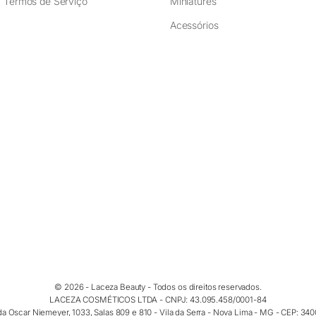
Termos de Serviço
Miniatures
Acessórios
© 2026 - Laceza Beauty - Todos os direitos reservados.
LACEZA COSMÉTICOS LTDA - CNPJ: 43.095.458/0001-84
a Oscar Niemeyer, 1033, Salas 809 e 810 - Vila da Serra - Nova Lima - MG - CEP: 34